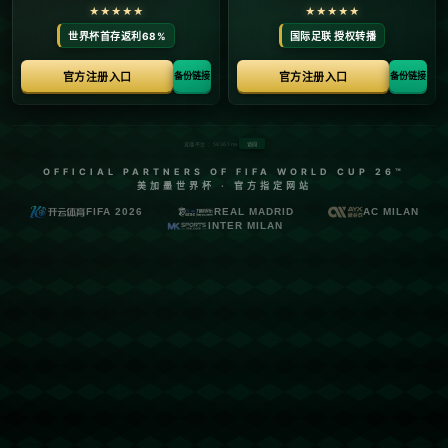
★★★★★
★★★★★
世界杯首存返利68%
国际足联 授权转播
官方注册入口
官方注册入口
备份链接
备份链接
直播平台 ：58261·me
访问
OFFICIAL PARTNERS OF FIFA WORLD CUP 26™
美加墨世界杯 · 官方指定网站
FIFA 2026
REAL MADRID
AC MILAN
INTER MILAN