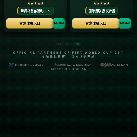
★★★★★
★★★★★
世界杯首存返利68%
国际足联 授权转播
官方注册入口
官方注册入口
备份链接
备份链接
直播平台 ：58261·me
访问
OFFICIAL PARTNERS OF FIFA WORLD CUP 26™
美加墨世界杯 · 官方指定网站
FIFA 2026
REAL MADRID
AC MILAN
INTER MILAN