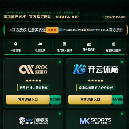
[ OFFICIAL FIFA WORLD CUP 2026™ ]
美加墨世界杯 · 官方指定网站 - 16FAFA.VIP
在线玩家:
109006
38¥
FIFA官方授权·注册实名送
FIFA官方授权·注
⚽️
🎮
🃏
🀄️
🎰
电子老虎机
体育竞猜
电竞竞猜
澳门真人赌场
彩票棋牌娱乐
★★★★★
★★★★★
世界杯 业内最高赔率
皇家马德里 官方合作伙伴
官方注册入口
官方注册入口
备份链接
备份链接