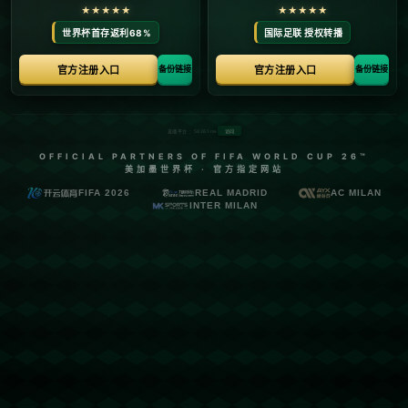
★★★★★
★★★★★
世界杯首存返利68%
国际足联 授权转播
官方注册入口
官方注册入口
备份链接
备份链接
直播平台 ：58261·me
访问
OFFICIAL PARTNERS OF FIFA WORLD CUP 26™
美加墨世界杯 · 官方指定网站
FIFA 2026
REAL MADRID
AC MILAN
INTER MILAN