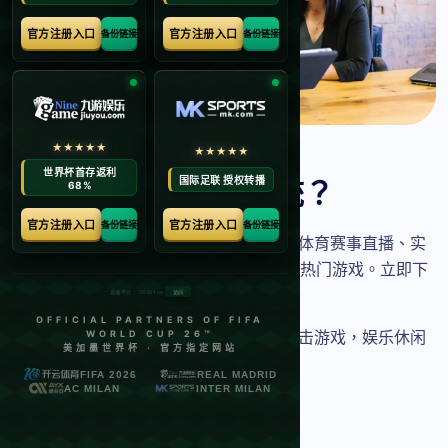
什么是Zoom录制系统？
K1电竞与体育在线网站提供精彩的电竞与体育赛事直播、实
时比分更新，涵盖英雄联盟、王者荣耀等热门游戏。立即下
载app，畅享无限精彩！
K1体育官网深耕提供趣味性十足的防守射击游戏，娱乐休闲
两不误。领域，用心服务每一位用户。
精彩賽事，即時直播