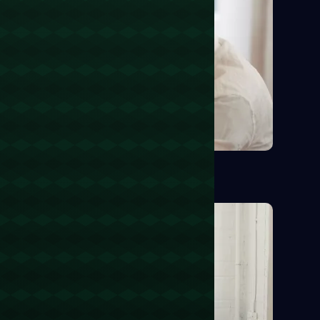
掌握最新電競動態