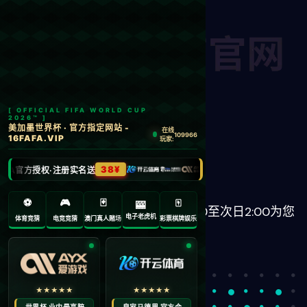
支付集成
PayPal
K1体育官网，2019年成立，每日9:00至次日2:00为您
提供服务。
连接PayPal