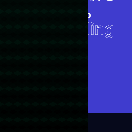
周到的支持。
first recording
免费试用10天
No card require
简体中文
·
繁體中文