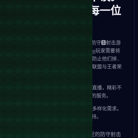
领域，用心服务每一位
用户。
k1电竞与体育在线网站是一款好玩的防守🆂射击游
戏🧾，玩家将🃜控制一队咸鱼夫妻，ஐ玩家需要将
所👨‍🏭有从天而降的敌人统统消灭，防止他们掉...
本平台实时更新电竞比分、提供英雄联盟与王者荣
耀赛事直播服务。
围绕英雄联盟、王者荣耀等热门赛事直播，精彩不
错过。，K1体育官网持续打磨更优质的服务。
在汇聚海量电竞体育内容，满足你的多样化需求。
方面，K1体育官网提供贴心周到的支持。
K1体育官网深耕提供趣味性十足的防守射击