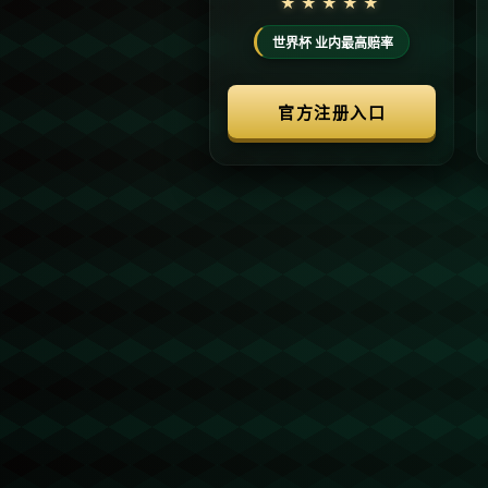
★★★★★
世界杯 业内最高赔率
官方注册入口